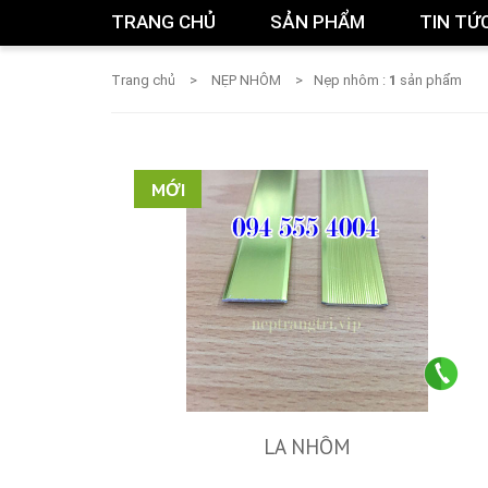
TRANG CHỦ
SẢN PHẨM
TIN TỨ
Trang chủ
NẸP NHÔM
Nẹp nhôm :
1
sản phẩm
MỚI
LA NHÔM