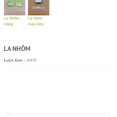
La Nhôm
La nhôm
Vàng
màu inox
LA NHÔM
Lượt Xem :
10475