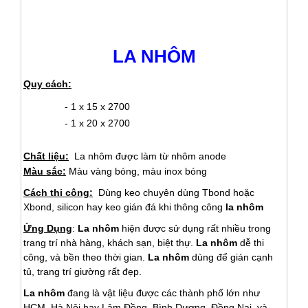
LA NHÔM
Quy cách:
- 1 x 15 x 2700
- 1 x 20 x 2700
Chất liệu:
La nhôm được làm từ nhôm anode
Màu sắc:
Màu vàng bóng, màu inox bóng
Cách thi công:
Dùng keo chuyên dùng Tbond hoặc
Xbond, silicon hay keo gián đá khi thông công
la nhôm
Ứng Dụng
:
La nhôm
hiện được sử dụng rất nhiều trong
trang trí nhà hàng, khách sạn, biệt thự.
La nhôm
dễ thi
công, và bền theo thời gian.
La nhôm
dùng để gián cạnh
tủ, trang trí giường rất đẹp.
La nhôm
đang là vật liệu được các thành phố lớn như
HCM, Hà Nội hay Lâm Đồng, Bình Dương, Đồng Nai, và