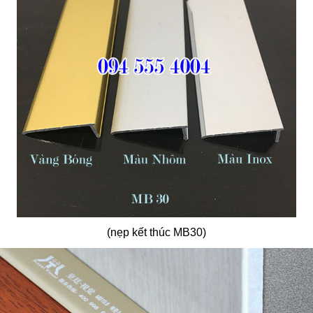
(nẹp kết thúc MB30)