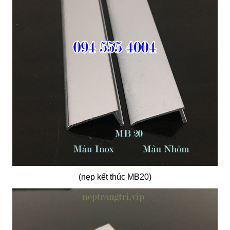
(nẹp kết thúc MB20)