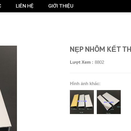
C
LIÊN HỆ
GIỚI THIỆU
NẸP NHÔM KẾT T
Lượt Xem :
8802
Hình ảnh khác: